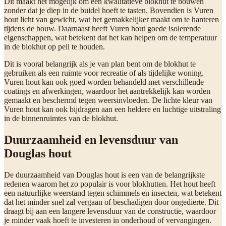
Dit maakt het mogelijk om een kwalitatieve blokhut te bouwen
zonder dat je diep in de buidel hoeft te tasten. Bovendien is Vuren
hout licht van gewicht, wat het gemakkelijker maakt om te hanteren
tijdens de bouw. Daarnaast heeft Vuren hout goede isolerende
eigenschappen, wat betekent dat het kan helpen om de temperatuur
in de blokhut op peil te houden.
Dit is vooral belangrijk als je van plan bent om de blokhut te
gebruiken als een ruimte voor recreatie of als tijdelijke woning.
Vuren hout kan ook goed worden behandeld met verschillende
coatings en afwerkingen, waardoor het aantrekkelijk kan worden
gemaakt en beschermd tegen weersinvloeden. De lichte kleur van
Vuren hout kan ook bijdragen aan een heldere en luchtige uitstraling
in de binnenruimtes van de blokhut.
Duurzaamheid en levensduur van
Douglas hout
De duurzaamheid van Douglas hout is een van de belangrijkste
redenen waarom het zo populair is voor blokhutten. Het hout heeft
een natuurlijke weerstand tegen schimmels en insecten, wat betekent
dat het minder snel zal vergaan of beschadigen door ongedierte. Dit
draagt bij aan een langere levensduur van de constructie, waardoor
je minder vaak hoeft te investeren in onderhoud of vervangingen.