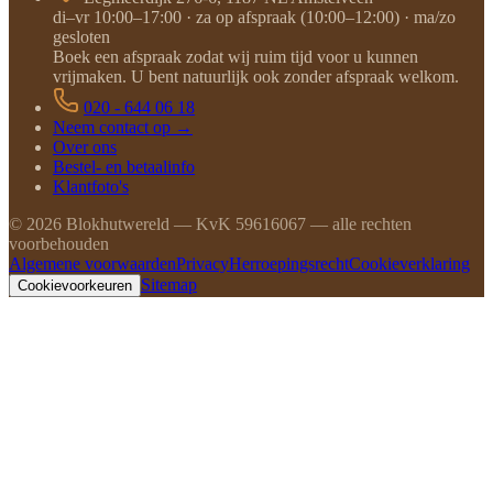
di–vr 10:00–17:00 · za op afspraak (10:00–12:00) · ma/zo
gesloten
Boek een afspraak zodat wij ruim tijd voor u kunnen
vrijmaken. U bent natuurlijk ook zonder afspraak welkom.
020 - 644 06 18
Neem contact op →
Over ons
Bestel- en betaalinfo
Klantfoto's
©
2026
Blokhutwereld — KvK 59616067 — alle rechten
voorbehouden
Algemene voorwaarden
Privacy
Herroepingsrecht
Cookieverklaring
Sitemap
Cookievoorkeuren