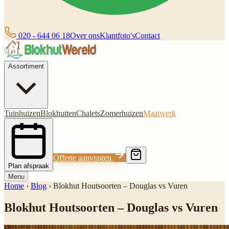
020 - 644 06 18
Over ons
Klantfoto's
Contact
Assortiment
Tuinhuizen
Blokhutten
Chalets
Zomerhuizen
Maatwerk
Offerte aanvragen
Plan afspraak
Menu
Home
›
Blog
›
Blokhut Houtsoorten – Douglas vs Vuren
Blokhut Houtsoorten – Douglas vs Vuren