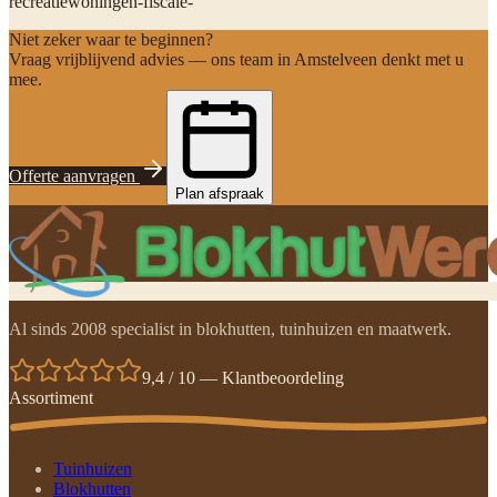
recreatiewoningen-fiscale-
Niet zeker waar te beginnen?
Vraag vrijblijvend advies — ons team in Amstelveen denkt met u
mee.
Offerte aanvragen
Plan afspraak
Al sinds 2008 specialist in blokhutten, tuinhuizen en maatwerk.
9,4 / 10 — Klantbeoordeling
Assortiment
Tuinhuizen
Blokhutten