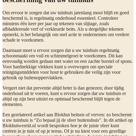
Om ervoor te zorgen dat uw tuinhuis jarenlang mooi blijft en goed
beschermd is, is regelmatig onderhoud essentieel. Controleer
minstens één keer per jaar op tekenen van slijtage, zoals
afbladderende verf of verkleurde beits. Als u dergelijke tekenen
opmerkt, is het belangrijk om snel actie te ondernemen om verdere
schade te voorkomen.
Daarnaast moet u ervoor zorgen dat u uw tuinhuis regelmatig
schoonmaakt om vuil en schimmelgroei te voorkomen. Dit kan
eenvoudig worden gedaan met water en een zachte borstel of spons.
Voor hardnekkige vlekken kunt u overwegen om speciale
reinigingsmiddelen voor hout te gebruiken die veilig zijn voor
gebruik op buitenoppervlakken.
Vergeet niet dat preventie altijd beter is dan genezen; door tijdig
onderhoud uit te voeren, kunt u ervoor zorgen dat uw tuinhuis er
altijd op zijn best uitziet en optimaal beschermd blijft tegen de
elementen.
Een gerelateerd artikel aan Blokhut beitsen of verven: zo beschermt
u uw tuinhuis is “Zo bepaal jij de sfeer buitenshuis”. In dit artikel op
Blokhutwereld.nl wordt besproken hoe je de juiste sfeer kunt
creëren in je tuin of op je terras. Of je nu kiest voor een gezellige