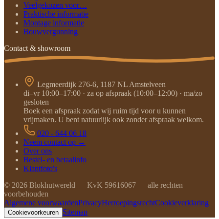
Veelgekozen voor…
Praktische informatie
Montage informatie
Bouwvergunning
Contact & showroom
Legmeerdijk 276-6, 1187 NL Amstelveen
di–vr 10:00–17:00 · za op afspraak (10:00–12:00) · ma/zo
gesloten
Boek een afspraak zodat wij ruim tijd voor u kunnen
vrijmaken. U bent natuurlijk ook zonder afspraak welkom.
020 - 644 06 18
Neem contact op →
Over ons
Bestel- en betaalinfo
Klantfoto's
©
2026
Blokhutwereld — KvK 59616067 — alle rechten
voorbehouden
Algemene voorwaarden
Privacy
Herroepingsrecht
Cookieverklaring
Sitemap
Cookievoorkeuren