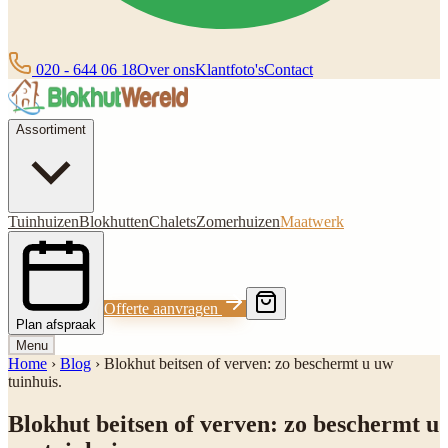
020 - 644 06 18
Over ons
Klantfoto's
Contact
Assortiment
Tuinhuizen
Blokhutten
Chalets
Zomerhuizen
Maatwerk
Offerte aanvragen
Plan afspraak
Menu
Home
›
Blog
›
Blokhut beitsen of verven: zo beschermt u uw
tuinhuis.
Blokhut beitsen of verven: zo beschermt u