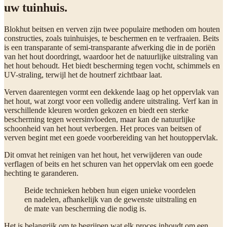
uw tuinhuis.
Blokhut beitsen en verven zijn twee populaire methoden om houten
constructies, zoals tuinhuisjes, te beschermen en te verfraaien. Beits
is een transparante of semi-transparante afwerking die in de poriën
van het hout doordringt, waardoor het de natuurlijke uitstraling van
het hout behoudt. Het biedt bescherming tegen vocht, schimmels en
UV-straling, terwijl het de houtnerf zichtbaar laat.
Verven daarentegen vormt een dekkende laag op het oppervlak van
het hout, wat zorgt voor een volledig andere uitstraling. Verf kan in
verschillende kleuren worden gekozen en biedt een sterke
bescherming tegen weersinvloeden, maar kan de natuurlijke
schoonheid van het hout verbergen. Het proces van beitsen of
verven begint met een goede voorbereiding van het houtoppervlak.
Dit omvat het reinigen van het hout, het verwijderen van oude
verflagen of beits en het schuren van het oppervlak om een goede
hechting te garanderen.
Beide technieken hebben hun eigen unieke voordelen
en nadelen, afhankelijk van de gewenste uitstraling en
de mate van bescherming die nodig is.
Het is belangrijk om te begrijpen wat elk proces inhoudt om een