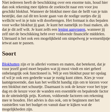
Niet iedereen heeft de beschikking over een enorme tuin, houd hier
dan ook rekening mee tijdens de zoektocht naar een voor jou
geschikt blokhut. Wanneer de blokhut meer dan de helft van je tuin
bestrijkt, dan zal dit ten koste gaan van de nodige uurtjes die jij
wellicht wel in je tuin wilt doorbrengen. Het formaat is dus bepalen
voor welke blokhut jij gaat. Je kunt het namelijk zo fraai maken, als
dat je dit zelf wilt. Je kunt zelfs een
lening aanvragen
, wanneer jij
zelf niet de beschikking hebt over voldoende financiële middelen.
Uiteraard is het ook een mogelijkheid om simpelweg je wensenlijstje
ietwat aan te passen.
Soort
Blokhutten
zijn er in allerlei vormen en maten, dat betekent, dat je
voor jezelf goed moet bepalen wat jij mooi vindt en niet geheel
onbelangrijk ook functioneel is. Wil je een blokhut puur ter opslag
of wil je ook een gedeelte waar je rustig kunt zitten. Kies je voor
laatstgenoemde, dan kan het wellicht handig zijn om te kiezen voor
een blokhut met schuurtje. Daarnaast is ook de keuze voor het type
dag en de keuze voor de wanden een essentiële en bepalende factor
in de uiteindelijk prijs. Kortom, voldoende factoren om rekening
mee te houden. Het advies is dus ook, om te beginnen met het
vaststellen van het budget en vanuit daar te kijken wat de
mogelijkheden zijn.