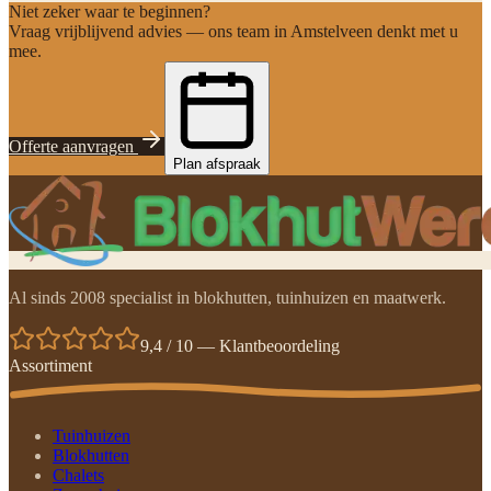
Niet zeker waar te beginnen?
Vraag vrijblijvend advies — ons team in Amstelveen denkt met u
mee.
Offerte aanvragen
Plan afspraak
Al sinds 2008 specialist in blokhutten, tuinhuizen en maatwerk.
9,4 / 10 — Klantbeoordeling
Assortiment
Tuinhuizen
Blokhutten
Chalets