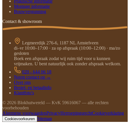
Praktische informatie
Montage informatie
Bouwvergunning
Contact & showroom
Legmeerdijk 276-6, 1187 NL Amstelveen
di–vr 10:00–17:00 · za op afspraak (10:00–12:00) · ma/zo
gesloten
Boek een afspraak zodat wij ruim tijd voor u kunnen
vrijmaken. U bent natuurlijk ook zonder afspraak welkom.
020 - 644 06 18
Neem contact op →
Over ons
Bestel- en betaalinfo
Klantfoto's
©
2026
Blokhutwereld — KvK 59616067 — alle rechten
voorbehouden
Algemene voorwaarden
Privacy
Herroepingsrecht
Cookieverklaring
Sitemap
Cookievoorkeuren