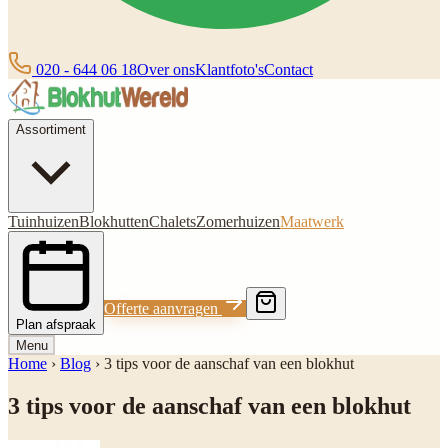
020 - 644 06 18
Over ons
Klantfoto's
Contact
Assortiment
Tuinhuizen
Blokhutten
Chalets
Zomerhuizen
Maatwerk
Offerte aanvragen
Plan afspraak
Menu
Home
›
Blog
›
3 tips voor de aanschaf van een blokhut
3 tips voor de aanschaf van een blokhut