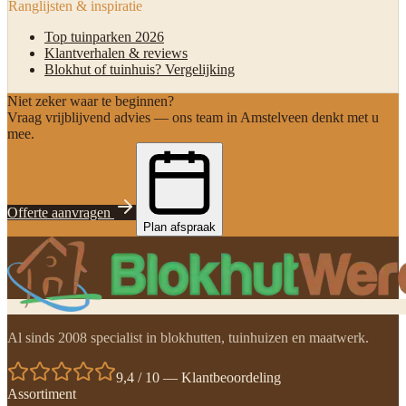
Ranglijsten & inspiratie
Top tuinparken 2026
Klantverhalen & reviews
Blokhut of tuinhuis? Vergelijking
Niet zeker waar te beginnen?
Vraag vrijblijvend advies — ons team in Amstelveen denkt met u
mee.
Offerte aanvragen
Plan afspraak
Al sinds 2008 specialist in blokhutten, tuinhuizen en maatwerk.
9,4 / 10 — Klantbeoordeling
Assortiment