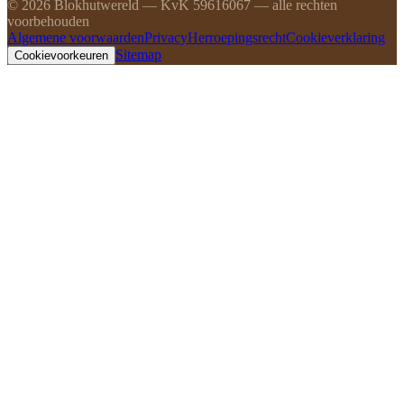
©
2026
Blokhutwereld — KvK 59616067 — alle rechten
voorbehouden
Algemene voorwaarden
Privacy
Herroepingsrecht
Cookieverklaring
Sitemap
Cookievoorkeuren