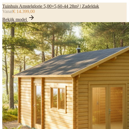
Tuinhuis Amstelglorie 5,00×5,60-44 28m² | Zadeldak
Vanaf
€ 14.399,00
Bekijk model