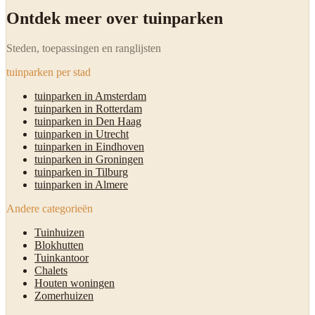
Ontdek meer over tuinparken
Steden, toepassingen en ranglijsten
tuinparken per stad
tuinparken in Amsterdam
tuinparken in Rotterdam
tuinparken in Den Haag
tuinparken in Utrecht
tuinparken in Eindhoven
tuinparken in Groningen
tuinparken in Tilburg
tuinparken in Almere
Andere categorieën
Tuinhuizen
Blokhutten
Tuinkantoor
Chalets
Houten woningen
Zomerhuizen