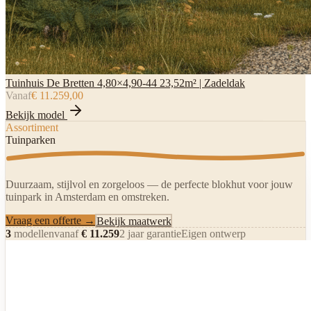
Tuinhuis De Bretten 4,80×4,90-44 23,52m² | Zadeldak
Vanaf
€ 11.259,00
Bekijk model
Assortiment
Tuinparken
Duurzaam, stijlvol en zorgeloos — de perfecte blokhut voor jouw
tuinpark in Amsterdam en omstreken.
Vraag een offerte →
Bekijk maatwerk
3
modellen
vanaf
€
11.259
2 jaar garantie
Eigen ontwerp