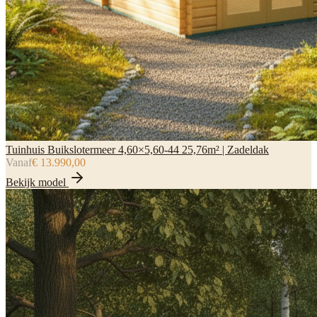
Tuinhuis Buikslotermeer 4,60×5,60-44 25,76m² | Zadeldak
Vanaf
€ 13.990,00
Bekijk model