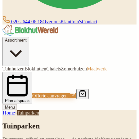
020 - 644 06 18
Over ons
Klantfoto's
Contact
Assortiment
Tuinhuizen
Blokhutten
Chalets
Zomerhuizen
Maatwerk
Offerte aanvragen
Plan afspraak
Menu
Home
›
Tuinparken
Tuinparken