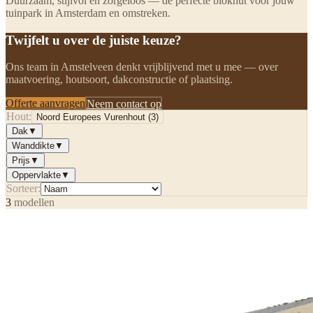
Duurzaam, stijlvol en zorgeloos — de perfecte blokhut voor jouw
tuinpark in Amsterdam en omstreken.
Twijfelt u over de juiste keuze?
Ons team in Amstelveen denkt vrijblijvend met u mee — over
maatvoering, houtsoort, dakconstructie of plaatsing.
Offerte aanvragen
Neem contact op
Hout:
Noord Europees Vurenhout
(
3
)
Dak
▼
Wanddikte
▼
Prijs
▼
Oppervlakte
▼
Sorteer:
3
modellen