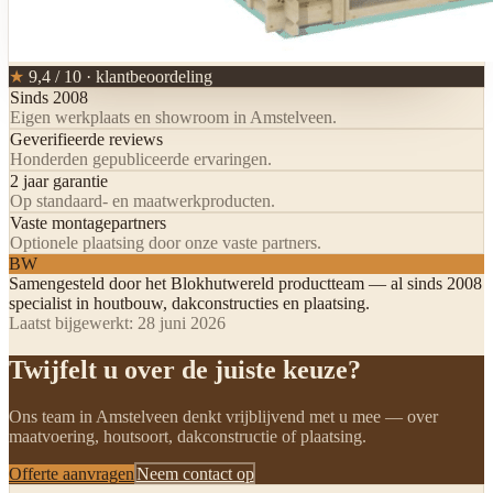
★
9,4 / 10 · klantbeoordeling
Sinds 2008
Eigen werkplaats en showroom in Amstelveen.
Geverifieerde reviews
Honderden gepubliceerde ervaringen.
2 jaar garantie
Op standaard- en maatwerkproducten.
Vaste montagepartners
Optionele plaatsing door onze vaste partners.
BW
Samengesteld door het
Blokhutwereld productteam
— al sinds 2008
specialist in houtbouw, dakconstructies en plaatsing.
Laatst bijgewerkt:
28 juni 2026
Twijfelt u over de juiste keuze?
Ons team in Amstelveen denkt vrijblijvend met u mee — over
maatvoering, houtsoort, dakconstructie of plaatsing.
Offerte aanvragen
Neem contact op