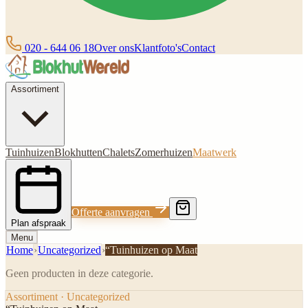
020 - 644 06 18
Over ons
Klantfoto's
Contact
Assortiment
Tuinhuizen
Blokhutten
Chalets
Zomerhuizen
Maatwerk
Offerte aanvragen
Plan afspraak
Menu
Home
›
Uncategorized
›
“Tuinhuizen op Maat
Geen producten in deze categorie.
Assortiment · Uncategorized