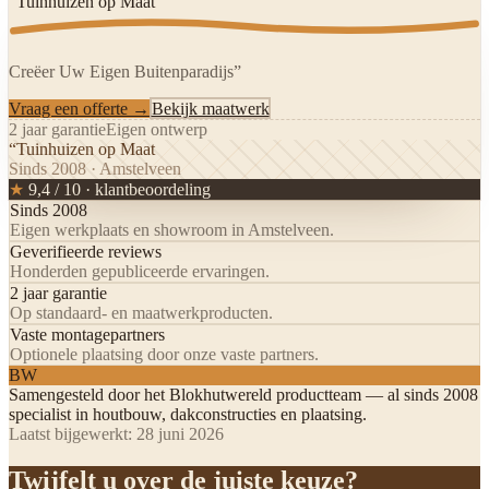
“Tuinhuizen op Maat
Creëer Uw Eigen Buitenparadijs”
Vraag een offerte →
Bekijk maatwerk
2 jaar garantie
Eigen ontwerp
“Tuinhuizen op Maat
Sinds 2008 · Amstelveen
★
9,4 / 10 · klantbeoordeling
Sinds 2008
Eigen werkplaats en showroom in Amstelveen.
Geverifieerde reviews
Honderden gepubliceerde ervaringen.
2 jaar garantie
Op standaard- en maatwerkproducten.
Vaste montagepartners
Optionele plaatsing door onze vaste partners.
BW
Samengesteld door het
Blokhutwereld productteam
— al sinds 2008
specialist in houtbouw, dakconstructies en plaatsing.
Laatst bijgewerkt:
28 juni 2026
Twijfelt u over de juiste keuze?