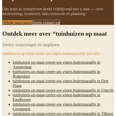
Ons team in Amstelveen denkt vrijblijvend met u mee — over
maatvoering, houtsoort, dakconstructie of plaatsing.
Offerte aanvragen
Neem contact op
Ontdek meer over “tuinhuizen op maat
Steden, toepassingen en ranglijsten
tuinhuizen-op-maat-creeer-uw-eigen-buitenparadijs per stad
tuinhuizen-op-maat-creeer-uw-eigen-buitenparadijs in
Amsterdam
tuinhuizen-op-maat-creeer-uw-eigen-buitenparadijs in
Rotterdam
tuinhuizen-op-maat-creeer-uw-eigen-buitenparadijs in Den
Haag
tuinhuizen-op-maat-creeer-uw-eigen-buitenparadijs in Utrecht
tuinhuizen-op-maat-creeer-uw-eigen-buitenparadijs in
Eindhoven
tuinhuizen-op-maat-creeer-uw-eigen-buitenparadijs in
Groningen
tuinhuizen-op-maat-creeer-uw-eigen-buitenparadijs in Tilburg