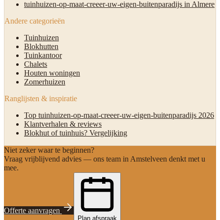
tuinhuizen-op-maat-creeer-uw-eigen-buitenparadijs in Almere
Andere categorieën
Tuinhuizen
Blokhutten
Tuinkantoor
Chalets
Houten woningen
Zomerhuizen
Ranglijsten & inspiratie
Top tuinhuizen-op-maat-creeer-uw-eigen-buitenparadijs 2026
Klantverhalen & reviews
Blokhut of tuinhuis? Vergelijking
Niet zeker waar te beginnen?
Vraag vrijblijvend advies — ons team in Amstelveen denkt met u
mee.
Offerte aanvragen
Plan afspraak