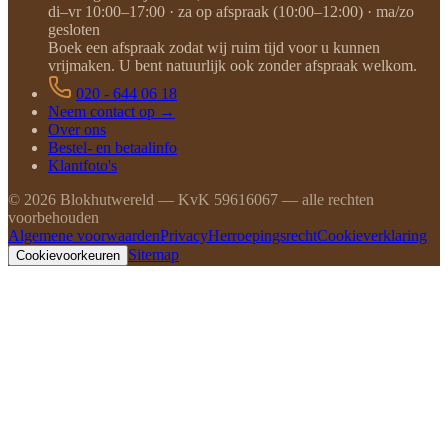
di–vr 10:00–17:00 · za op afspraak (10:00–12:00) · ma/zo
gesloten
Boek een afspraak zodat wij ruim tijd voor u kunnen
vrijmaken. U bent natuurlijk ook zonder afspraak welkom.
020 - 644 06 18
Neem contact op →
Over ons
Bestel- en betaalinfo
Klantfoto's
©
2026
Blokhutwereld — KvK 59616067 — alle rechten
voorbehouden
Algemene voorwaarden
Privacy
Herroepingsrecht
Cookieverklaring
Sitemap
Cookievoorkeuren