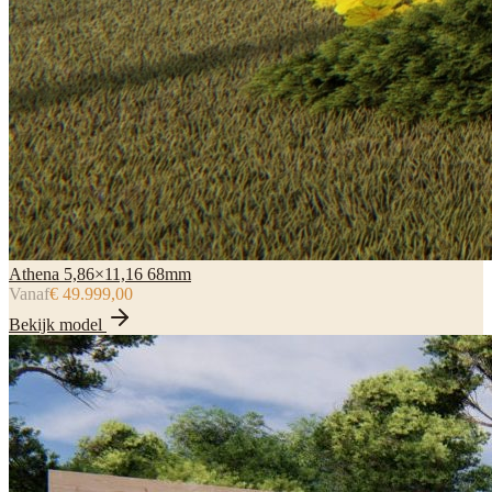
Athena 5,86×11,16 68mm
Vanaf
€ 49.999,00
Bekijk model