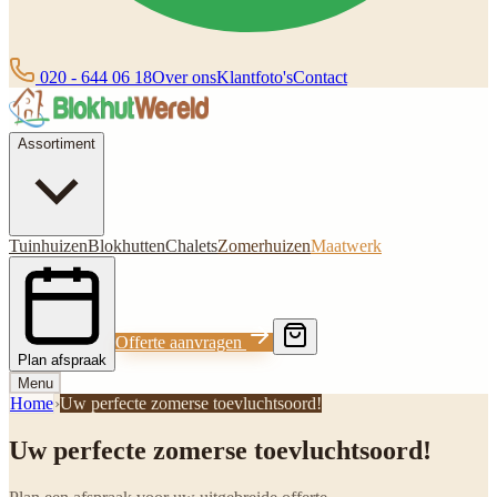
020 - 644 06 18
Over ons
Klantfoto's
Contact
Assortiment
Tuinhuizen
Blokhutten
Chalets
Zomerhuizen
Maatwerk
Offerte aanvragen
Plan afspraak
Menu
Home
›
Uw perfecte zomerse toevluchtsoord!
Uw perfecte zomerse toevluchtsoord!