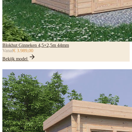
Blokhut Ginneken 4,5×2,5m 44mm
Vanaf
€ 3.989,00
Bekijk model