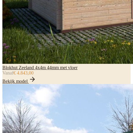
Blokhut Zeeland 4x4m 44mm met vloer
Vanaf
€ 4.843,00
Bekijk model