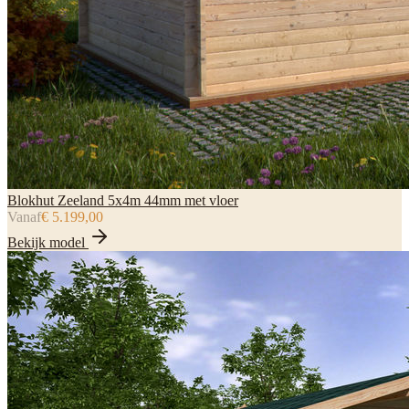
Blokhut Zeeland 5x4m 44mm met vloer
Vanaf
€ 5.199,00
Bekijk model