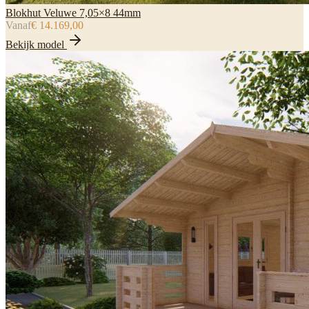
Blokhut Veluwe 7,05×8 44mm
Vanaf
€ 14.169,00
Bekijk model