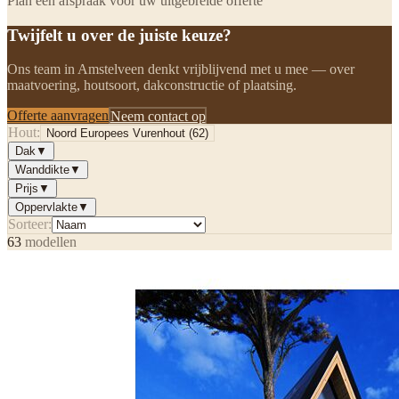
Plan een afspraak voor uw uitgebreide offerte
Twijfelt u over de juiste keuze?
Ons team in Amstelveen denkt vrijblijvend met u mee — over
maatvoering, houtsoort, dakconstructie of plaatsing.
Offerte aanvragen
Neem contact op
Hout:
Noord Europees Vurenhout
(
62
)
Dak
▼
Wanddikte
▼
Prijs
▼
Oppervlakte
▼
Sorteer:
63
modellen