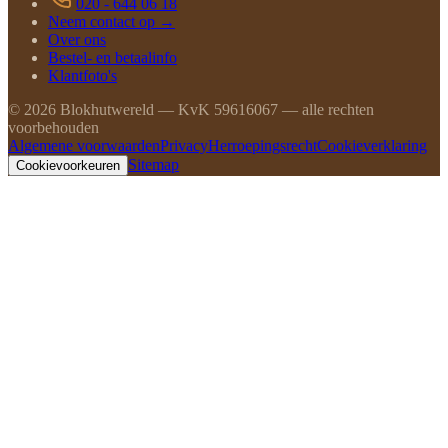
020 - 644 06 18
Neem contact op →
Over ons
Bestel- en betaalinfo
Klantfoto's
©
2026
Blokhutwereld — KvK 59616067 — alle rechten
voorbehouden
Algemene voorwaarden
Privacy
Herroepingsrecht
Cookieverklaring
Sitemap
Cookievoorkeuren