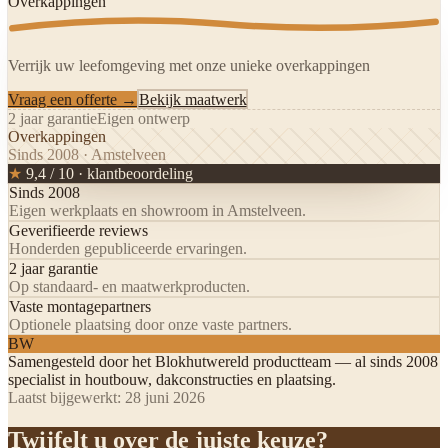
Overkappingen
Verrijk uw leefomgeving met onze unieke overkappingen
Vraag een offerte →
Bekijk maatwerk
2 jaar garantie
Eigen ontwerp
Overkappingen
Sinds 2008 · Amstelveen
★
9,4 / 10 · klantbeoordeling
Sinds 2008
Eigen werkplaats en showroom in Amstelveen.
Geverifieerde reviews
Honderden gepubliceerde ervaringen.
2 jaar garantie
Op standaard- en maatwerkproducten.
Vaste montagepartners
Optionele plaatsing door onze vaste partners.
BW
Samengesteld door het
Blokhutwereld productteam
— al sinds 2008
specialist in houtbouw, dakconstructies en plaatsing.
Laatst bijgewerkt:
28 juni 2026
Twijfelt u over de juiste keuze?