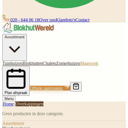
020 - 644 06 18
Over ons
Klantfoto's
Contact
Assortiment
Tuinhuizen
Blokhutten
Chalets
Zomerhuizen
Maatwerk
Offerte aanvragen
Plan afspraak
Menu
Home
›
Overkappingen
Geen producten in deze categorie.
Assortiment