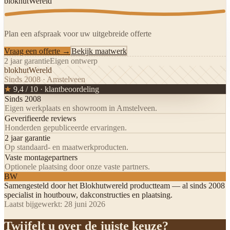
blokhutWereld
Plan een afspraak voor uw uitgebreide offerte
Vraag een offerte →
Bekijk maatwerk
2 jaar garantie
Eigen ontwerp
blokhutWereld
Sinds 2008 · Amstelveen
★
9,4 / 10 · klantbeoordeling
Sinds 2008
Eigen werkplaats en showroom in Amstelveen.
Geverifieerde reviews
Honderden gepubliceerde ervaringen.
2 jaar garantie
Op standaard- en maatwerkproducten.
Vaste montagepartners
Optionele plaatsing door onze vaste partners.
BW
Samengesteld door het
Blokhutwereld productteam
— al sinds 2008
specialist in houtbouw, dakconstructies en plaatsing.
Laatst bijgewerkt:
28 juni 2026
Twijfelt u over de juiste keuze?