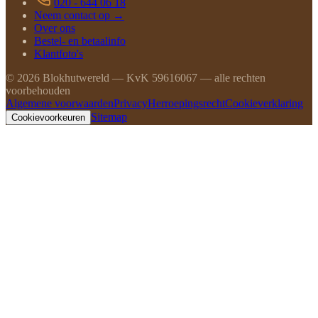
020 - 644 06 18
Neem contact op →
Over ons
Bestel- en betaalinfo
Klantfoto's
©
2026
Blokhutwereld — KvK 59616067 — alle rechten
voorbehouden
Algemene voorwaarden
Privacy
Herroepingsrecht
Cookieverklaring
Sitemap
Cookievoorkeuren