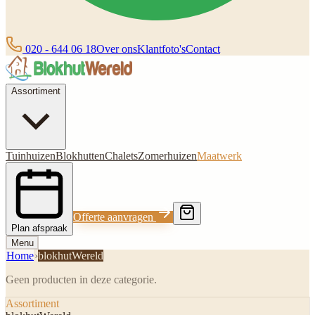
020 - 644 06 18
Over ons
Klantfoto's
Contact
Assortiment
Tuinhuizen
Blokhutten
Chalets
Zomerhuizen
Maatwerk
Offerte aanvragen
Plan afspraak
Menu
Home
›
blokhutWereld
Geen producten in deze categorie.
Assortiment