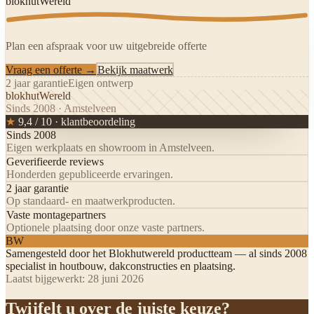
blokhutWereld
Plan een afspraak voor uw uitgebreide offerte
Vraag een offerte →
Bekijk maatwerk
2 jaar garantie
Eigen ontwerp
blokhutWereld
Sinds 2008 · Amstelveen
★
9,4 / 10 · klantbeoordeling
Sinds 2008
Eigen werkplaats en showroom in Amstelveen.
Geverifieerde reviews
Honderden gepubliceerde ervaringen.
2 jaar garantie
Op standaard- en maatwerkproducten.
Vaste montagepartners
Optionele plaatsing door onze vaste partners.
BW
Samengesteld door het
Blokhutwereld productteam
— al sinds 2008
specialist in houtbouw, dakconstructies en plaatsing.
Laatst bijgewerkt:
28 juni 2026
Twijfelt u over de juiste keuze?