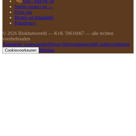
020 - 644 06 18
Neem contact op →
Over ons
Bestel- en betaalinfo
Klantfoto's
©
2026
Blokhutwereld — KvK 59616067 — alle rechten
voorbehouden
Algemene voorwaarden
Privacy
Herroepingsrecht
Cookieverklaring
Sitemap
Cookievoorkeuren