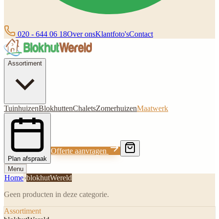
020 - 644 06 18
Over ons
Klantfoto's
Contact
Assortiment
Tuinhuizen
Blokhutten
Chalets
Zomerhuizen
Maatwerk
Offerte aanvragen
Plan afspraak
Menu
Home
›
blokhutWereld
Geen producten in deze categorie.
Assortiment