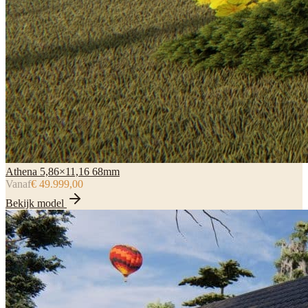
Athena 5,86×11,16 68mm
Vanaf
€ 49.999,00
Bekijk model