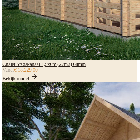
Chalet Stadskanaal 4,5x6m (27m2) 68mm
Vanaf
€ 18.229,00
Bekijk model