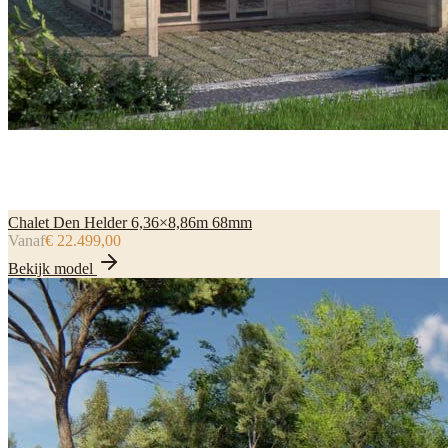
Chalet Den Helder 6,36×8,86m 68mm
Vanaf
€ 22.499,00
Bekijk model