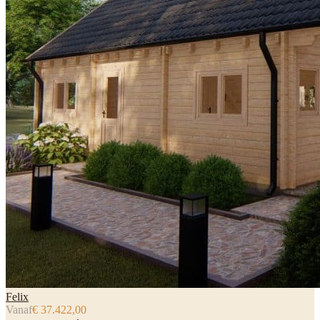
Felix
Vanaf
€ 37.422,00