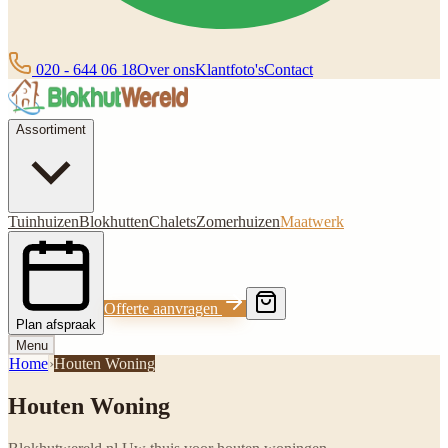
020 - 644 06 18
Over ons
Klantfoto's
Contact
Assortiment
Tuinhuizen
Blokhutten
Chalets
Zomerhuizen
Maatwerk
Offerte aanvragen
Plan afspraak
Menu
Home
›
Houten Woning
Houten Woning