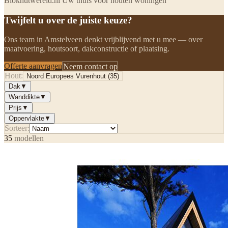
Blokhutwereld.nl Uw thuis voor houten woningen
Twijfelt u over de juiste keuze?
Ons team in Amstelveen denkt vrijblijvend met u mee — over
maatvoering, houtsoort, dakconstructie of plaatsing.
Offerte aanvragen
Neem contact op
Hout:
Noord Europees Vurenhout
(
35
)
Dak
▼
Wanddikte
▼
Prijs
▼
Oppervlakte
▼
Sorteer:
35
modellen