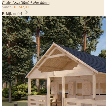
Chalet Asva 36m2 6x6m 44mm
Vanaf
€ 16.342,00
Bekijk model