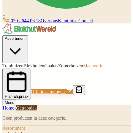
020 - 644 06 18
Over ons
Klantfoto's
Contact
Assortiment
Tuinhuizen
Blokhutten
Chalets
Zomerhuizen
Maatwerk
Offerte aanvragen
Plan afspraak
Menu
Home
›
Getraptdak
Geen producten in deze categorie.
Assortiment