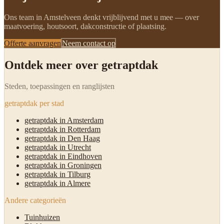
Ons team in Amstelveen denkt vrijblijvend met u mee — over
maatvoering, houtsoort, dakconstructie of plaatsing.
Offerte aanvragen
Neem contact op
Ontdek meer over getraptdak
Steden, toepassingen en ranglijsten
getraptdak per stad
getraptdak in Amsterdam
getraptdak in Rotterdam
getraptdak in Den Haag
getraptdak in Utrecht
getraptdak in Eindhoven
getraptdak in Groningen
getraptdak in Tilburg
getraptdak in Almere
Andere categorieën
Tuinhuizen