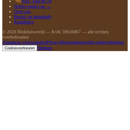
020 - 644 06 18
Neem contact op →
Over ons
Bestel- en betaalinfo
Klantfoto's
©
2026
Blokhutwereld — KvK 59616067 — alle rechten
voorbehouden
Algemene voorwaarden
Privacy
Herroepingsrecht
Cookieverklaring
Sitemap
Cookievoorkeuren