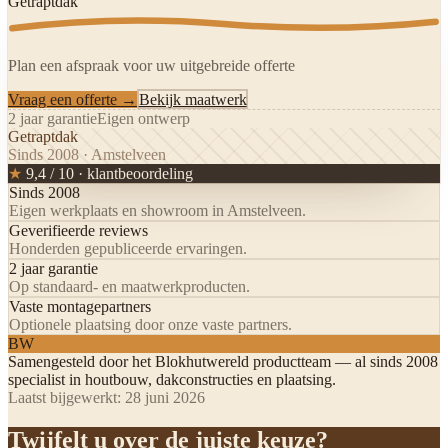
Getraptdak
Plan een afspraak voor uw uitgebreide offerte
Vraag een offerte →
Bekijk maatwerk
2 jaar garantie
Eigen ontwerp
Getraptdak
Sinds 2008 · Amstelveen
★
9,4 / 10 · klantbeoordeling
Sinds 2008
Eigen werkplaats en showroom in Amstelveen.
Geverifieerde reviews
Honderden gepubliceerde ervaringen.
2 jaar garantie
Op standaard- en maatwerkproducten.
Vaste montagepartners
Optionele plaatsing door onze vaste partners.
BW
Samengesteld door het
Blokhutwereld productteam
— al sinds 2008
specialist in houtbouw, dakconstructies en plaatsing.
Laatst bijgewerkt:
28 juni 2026
Twijfelt u over de juiste keuze?