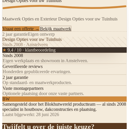
Design Opties voor uw Tuinhuis
Maatwerk Opties en Exterieur Design Opties voor uw Tuinhuis
Vraag een offerte →
Bekijk maatwerk
2 jaar garantie
Eigen ontwerp
Design Opties voor uw Tuinhuis
Sinds 2008 · Amstelveen
★
9,4 / 10 · klantbeoordeling
Sinds 2008
Eigen werkplaats en showroom in Amstelveen.
Geverifieerde reviews
Honderden gepubliceerde ervaringen.
2 jaar garantie
Op standaard- en maatwerkproducten.
Vaste montagepartners
Optionele plaatsing door onze vaste partners.
BW
Samengesteld door het
Blokhutwereld productteam
— al sinds 2008
specialist in houtbouw, dakconstructies en plaatsing.
Laatst bijgewerkt:
28 juni 2026
Twijfelt u over de juiste keuze?