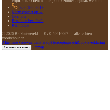
vrijmaken. U bent natuurlijk ook zonder afspraak welkom.
020 - 644 06 18
Neem contact op →
Over ons
Bestel- en betaalinfo
Klantfoto's
©
2026
Blokhutwereld — KvK 59616067 — alle rechten
voorbehouden
Algemene voorwaarden
Privacy
Herroepingsrecht
Cookieverklaring
Sitemap
Cookievoorkeuren