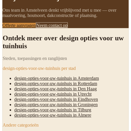
Ons team in Amstelveen denkt vrijblijvend met u mee — over
maatvoering, houtsoort, dakconstructie of plaatsing.
Offerte aanvragen
Neem contact op
Ontdek meer over design opties voor uw
tuinhuis
Steden, toepassingen en ranglijsten
design-opties-voor-uw-tuinhuis per stad
design-opties-voor-uw-tuinhuis in Amsterdam
design-opties-voor-uw-tuinhuis in Rotterdam
design-opties-voor-uw-tuinhuis in Den Haag
design-opties-voor-uw-tuinhuis in Utrecht
design-opties-voor-uw-tuinhuis in Eindhoven
design-opties-voor-uw-tuinhuis in Groningen
design-opties-voor-uw-tuinhuis in Tilburg
design-opties-voor-uw-tuinhuis in Almere
Andere categorieën