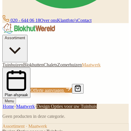
020 - 644 06 18
Over ons
Klantfoto's
Contact
Assortiment
Tuinhuizen
Blokhutten
Chalets
Zomerhuizen
Maatwerk
Offerte aanvragen
Plan afspraak
Menu
Home
›
Maatwerk
›
Design Opties voor uw Tuinhuis
Geen producten in deze categorie.
Assortiment · Maatwerk