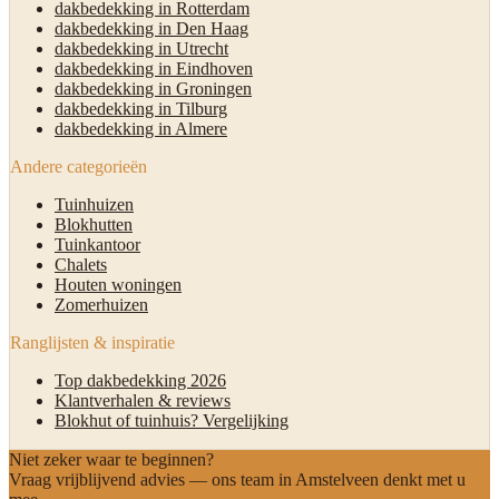
dakbedekking in Rotterdam
dakbedekking in Den Haag
dakbedekking in Utrecht
dakbedekking in Eindhoven
dakbedekking in Groningen
dakbedekking in Tilburg
dakbedekking in Almere
Andere categorieën
Tuinhuizen
Blokhutten
Tuinkantoor
Chalets
Houten woningen
Zomerhuizen
Ranglijsten & inspiratie
Top dakbedekking 2026
Klantverhalen & reviews
Blokhut of tuinhuis? Vergelijking
Niet zeker waar te beginnen?
Vraag vrijblijvend advies — ons team in Amstelveen denkt met u