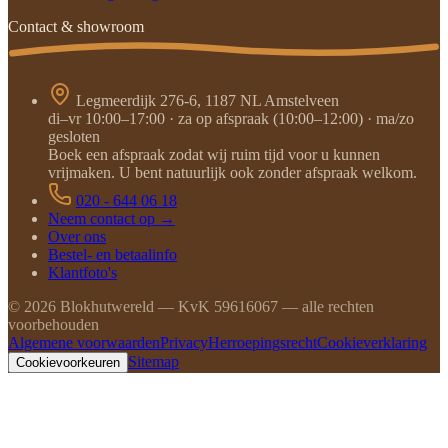
Contact & showroom
Legmeerdijk 276-6, 1187 NL Amstelveen
di–vr 10:00–17:00 · za op afspraak (10:00–12:00) · ma/zo
gesloten
Boek een afspraak zodat wij ruim tijd voor u kunnen
vrijmaken. U bent natuurlijk ook zonder afspraak welkom.
020 - 644 06 18
Neem contact op →
Over ons
Bestel- en betaalinfo
Klantfoto's
©
2026
Blokhutwereld — KvK 59616067 — alle rechten
voorbehouden
Algemene voorwaarden
Privacy
Herroepingsrecht
Cookieverklaring
Sitemap
Cookievoorkeuren