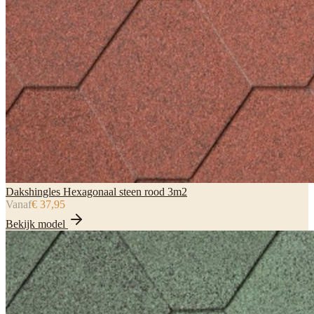
Dakshingles Hexagonaal steen rood 3m2
Vanaf
€ 37,95
Bekijk model