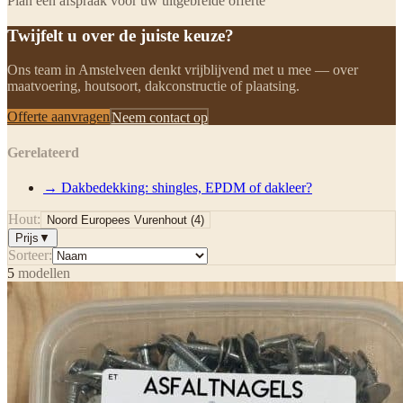
Plan een afspraak voor uw uitgebreide offerte
Twijfelt u over de juiste keuze?
Ons team in Amstelveen denkt vrijblijvend met u mee — over
maatvoering, houtsoort, dakconstructie of plaatsing.
Offerte aanvragen
Neem contact op
Gerelateerd
→
Dakbedekking: shingles, EPDM of dakleer?
Hout:
Noord Europees Vurenhout
(
4
)
Prijs
▼
Sorteer:
5
modellen