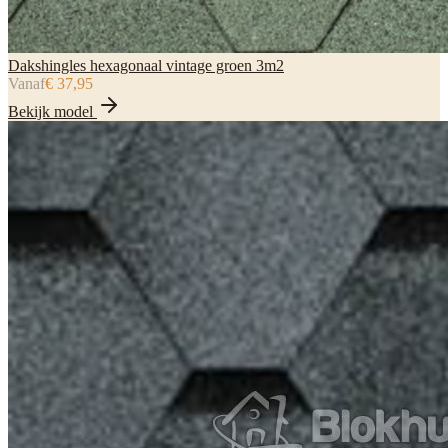
Dakshingles hexagonaal vintage groen 3m2
Vanaf
€ 37,95
Bekijk model