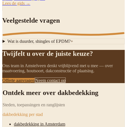
Lees de gids →
Veelgestelde vragen
Wat is duurder, shingles of EPDM?
+
Twijfelt u over de juiste keuze?
Ons team in Amstelveen denkt vrijblijvend met u mee — over
maatvoering, houtsoort, dakconstructie of plaatsing.
Offerte aanvragen
Neem contact op
Ontdek meer over dakbedekking
Steden, toepassingen en ranglijsten
dakbedekking per stad
dakbedekking in Amsterdam