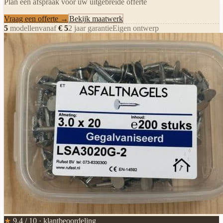
Plan een afspraak voor uw uitgebreide offerte
Vraag een offerte →
Bekijk maatwerk
5
modellen
vanaf
€
5
2 jaar garantie
Eigen ontwerp
★
9,4 / 10 · klantbeoordeling