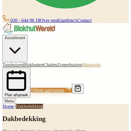
020 - 644 06 18
Over ons
Klantfoto's
Contact
Assortiment
Tuinhuizen
Blokhutten
Chalets
Zomerhuizen
Maatwerk
Offerte aanvragen
Plan afspraak
Menu
Home
›
Dakbedekking
Dakbedekking