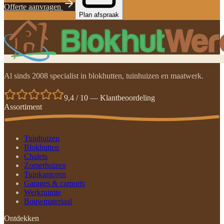
Offerte aanvragen
Plan afspraak
Al sinds 2008 specialist in blokhutten, tuinhuizen en maatwerk.
9,4 / 10 — Klantbeoordeling
Assortiment
Tuinhuizen
Blokhutten
Chalets
Zomerhuizen
Tuinkantoren
Garages & carports
Werkruimte
Bouwmateriaal
Ontdekken