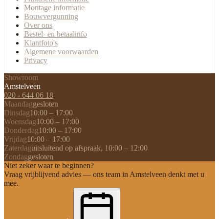
Montage informatie
Bouwvergunning
Over ons
Bestel- en betaalinfo
Klantfoto's
Algemene voorwaarden
Privacy
Showroom
Amstelveen
020 - 644 06 18
Maandag
gesloten
Dinsdag
10:00 – 17:00
Woensdag
10:00 – 17:00
Donderdag
10:00 – 17:00
Vrijdag
10:00 – 17:00
Zaterdag
uitsluitend op afspraak, 10:00 – 12:00
Zondag
gesloten
Niet zeker waar te beginnen?
Vraag vrijblijvend advies — ons team in Amstelveen denkt met u
mee.