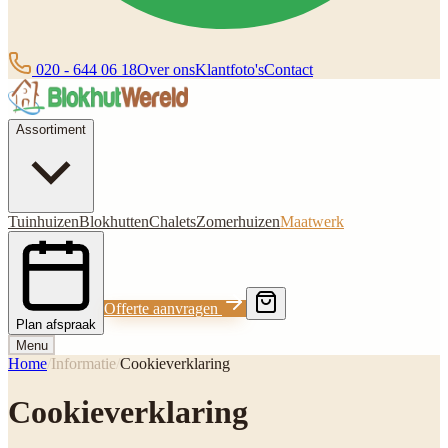
020 - 644 06 18
Over ons
Klantfoto's
Contact
Assortiment
Tuinhuizen
Blokhutten
Chalets
Zomerhuizen
Maatwerk
Offerte aanvragen
Plan afspraak
Menu
Home
/
Informatie
/
Cookieverklaring
Cookieverklaring