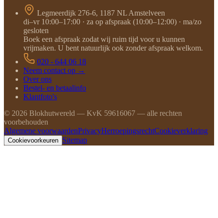
Legmeerdijk 276-6, 1187 NL Amstelveen
di–vr 10:00–17:00 · za op afspraak (10:00–12:00) · ma/zo
gesloten
Boek een afspraak zodat wij ruim tijd voor u kunnen
vrijmaken. U bent natuurlijk ook zonder afspraak welkom.
020 - 644 06 18
Neem contact op →
Over ons
Bestel- en betaalinfo
Klantfoto's
©
2026
Blokhutwereld — KvK 59616067 — alle rechten
voorbehouden
Algemene voorwaarden
Privacy
Herroepingsrecht
Cookieverklaring
Sitemap
Cookievoorkeuren