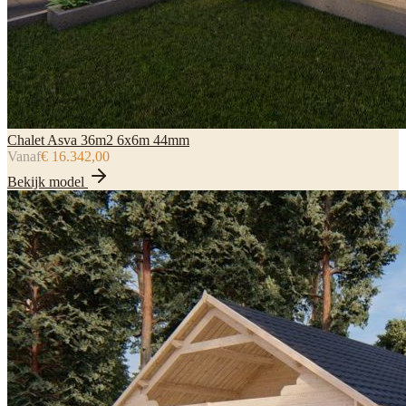
Chalet Asva 36m2 6x6m 44mm
Vanaf
€ 16.342,00
Bekijk model