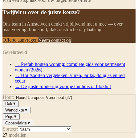
Plan een afspraak voor uw uitgebreide offerte
Twijfelt u over de juiste keuze?
Ons team in Amstelveen denkt vrijblijvend met u mee — over
maatvoering, houtsoort, dakconstructie of plaatsing.
Offerte aanvragen
Neem contact op
Gerelateerd
→
Prefab houten woning: complete gids voor permanent
wonen (2026)
→
Houtsoorten vergeleken: vuren, lariks, douglas en red
cedar
→
De juiste fundering voor je tuinhuis of blokhut
Hout:
Noord Europees Vurenhout
(
27
)
Dak
▼
Wanddikte
▼
Prijs
▼
Oppervlakte
▼
Sorteer:
27
modellen