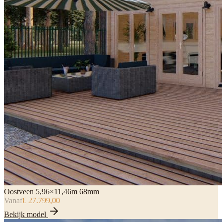
Oostveen 5,96×11,46m 68mm
Vanaf
€ 27.799,00
Bekijk model