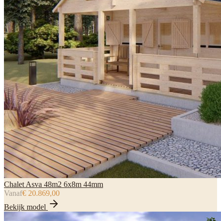
Chalet Asva 48m2 6x8m 44mm
Vanaf
€ 20.869,00
Bekijk model