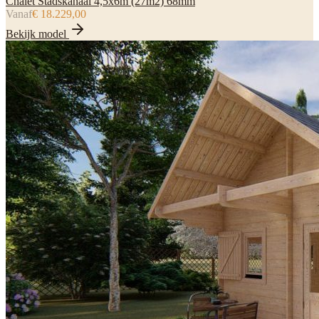
Chalet Stadskanaal 4,5x6m (27m2) 68mm
Vanaf
€ 18.229,00
Bekijk model