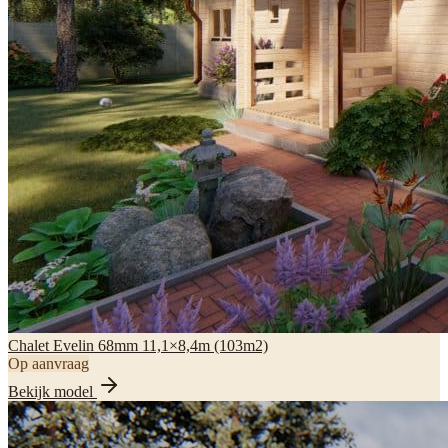
Chalet Evelin 68mm 11,1×8,4m (103m2)
Op aanvraag
Bekijk model