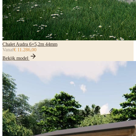
Chalet Audra 6×5,2m 44mm
Vanaf
€ 11.286,00
Bekijk model