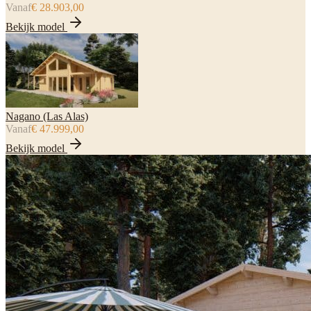
Vanaf
€ 28.903,00
Bekijk model
Nagano (Las Alas)
Vanaf
€ 47.999,00
Bekijk model