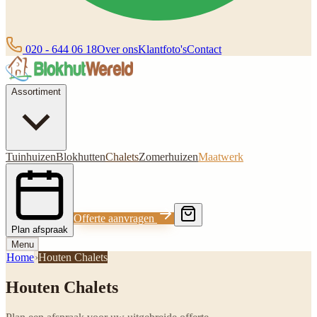
020 - 644 06 18
Over ons
Klantfoto's
Contact
Assortiment
Tuinhuizen
Blokhutten
Chalets
Zomerhuizen
Maatwerk
Offerte aanvragen
Plan afspraak
Menu
Home
›
Houten Chalets
Houten Chalets